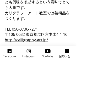
とも興味を喚起するという意味でとて
も大事です。
カリグラフーアート教室では芸術品を
つくります。
TEL 050-3736-7271
〒106-0032 東京都港区六本木4-1-16
http://calligraphy-art.jp/
LINK
Facebook
Instagram
YouTube
お問い合わせフォーム
Swallow's
SKIN CARE 「EN」
nest business
EN Official HP in English
​Art &Culture
Yoga class
​Calligraphy
Contact phone no.