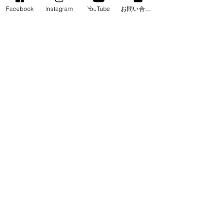
Facebook
Instagram
YouTube
お問い合わせフォーム
コメント
コメントを追加…
台湾代理店での販売開始
中国（青島）国
Sales have started in
費品博覧会
Taiwan!
LINK
燕の巣関連
基礎化粧品「EN」
EN Official HP in English
Yoga class
​Art &Culture
​Calligraphy